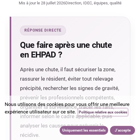
Mis à jour le 28 juillet 2026
Direction, IDEC, équipes, qualité
RÉPONSE DIRECTE
Que faire après une chute
en EHPAD ?
Après une chute, il faut sécuriser la zone,
rassurer le résident, éviter tout relevage
précipité, rechercher les signes de gravité,
prévenir les professionnels compétents,
Nous utilisons des cookies pour vous offrir une meilleure
organiser la surveillance, tracer les faits,
expérience utilisateur sur ce site.
Politique relative aux cookies
informer selon le cadre applicable, puis
analyser les causes pour prévenir la
Uniquement les essentiels
J’accepte
récidive.