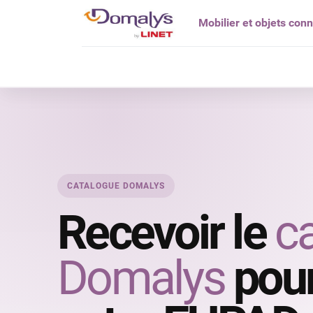
Mobilier et objets con
Qui êtes vou
CATALOGUE DOMALYS
Recevoir le
c
Domalys
pour