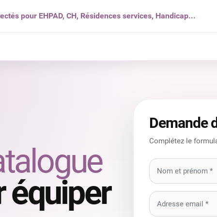
nectés pour EHPAD, CH, Résidences services, Handicap...
s ?
Solutions
Produits
Ressources
Qui som
Demande d
Complétez le formula
atalogue
 équiper