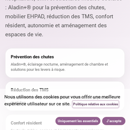
: Aladin+® pour la prévention des chutes,
mobilier EHPAD, réduction des TMS, confort
résident, autonomie et aménagement des
espaces de vie.
Prévention des chutes
Aladin+®, éclairage nocturne, aménagement de chambre et
solutions pour les levers à risque.
Réduction des TMS
Nous utilisons des cookies pour vous offrir une meilleure
Équipements conçus pour limiter les efforts des équipes au
quotidien.
expérience utilisateur sur ce site.
Politique relative aux cookies
Uniquement les essentiels
J’accepte
Confort résident