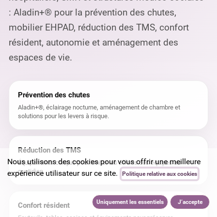
: Aladin+® pour la prévention des chutes,
mobilier EHPAD, réduction des TMS, confort
résident, autonomie et aménagement des
espaces de vie.
Prévention des chutes
Aladin+®, éclairage nocturne, aménagement de chambre et
solutions pour les levers à risque.
Réduction des TMS
Nous utilisons des cookies pour vous offrir une meilleure
Équipements conçus pour limiter les efforts des équipes au
quotidien.
expérience utilisateur sur ce site.
Politique relative aux cookies
Uniquement les essentiels
J’accepte
Confort résident