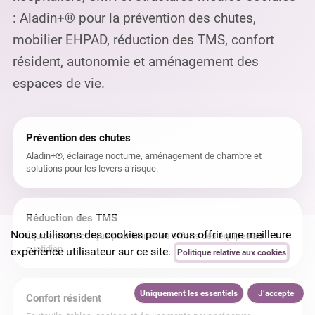
: Aladin+® pour la prévention des chutes,
mobilier EHPAD, réduction des TMS, confort
résident, autonomie et aménagement des
espaces de vie.
Prévention des chutes
Aladin+®, éclairage nocturne, aménagement de chambre et
solutions pour les levers à risque.
Réduction des TMS
Nous utilisons des cookies pour vous offrir une meilleure
Équipements conçus pour limiter les efforts des équipes au
quotidien.
expérience utilisateur sur ce site.
Politique relative aux cookies
Uniquement les essentiels
J’accepte
Confort résident