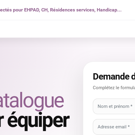
nectés pour EHPAD, CH, Résidences services, Handicap...
s ?
Solutions
Produits
Ressources
Qui som
Demande d
Complétez le formula
atalogue
 équiper