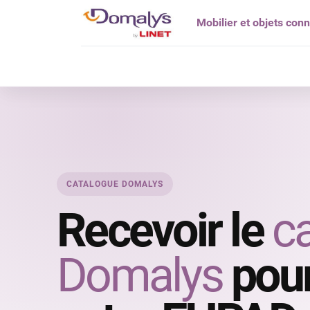
Mobilier et objets con
Qui êtes vou
CATALOGUE DOMALYS
Recevoir le
c
Domalys
pour