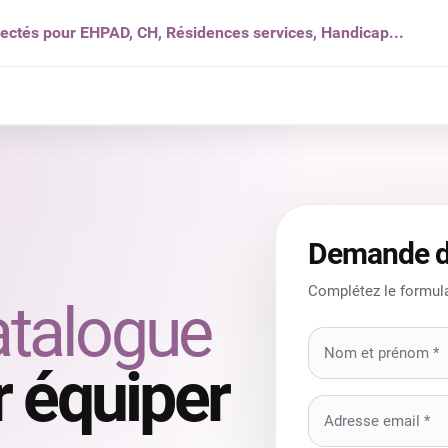
nectés pour EHPAD, CH, Résidences services, Handicap...
s ?
Solutions
Produits
Ressources
Qui som
Demande d
Complétez le formula
atalogue
 équiper