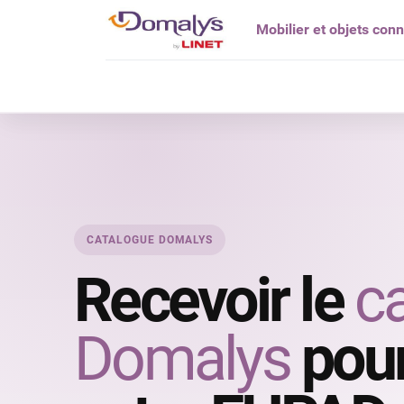
Mobilier et objets con
Qui êtes vou
CATALOGUE DOMALYS
Recevoir le
c
Domalys
pour