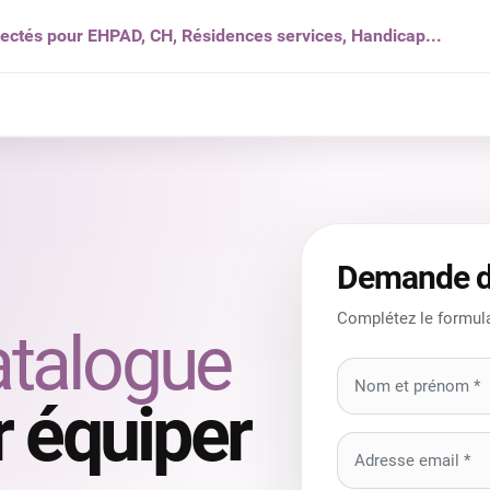
nectés pour EHPAD, CH, Résidences services, Handicap...
s ?
Solutions
Produits
Ressources
Qui som
Demande d
Complétez le formula
atalogue
 équiper