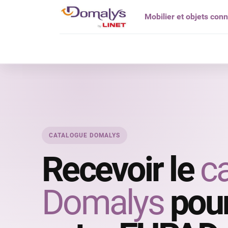
Mobilier et objets con
Qui êtes vou
CATALOGUE DOMALYS
Recevoir le
c
Domalys
pour