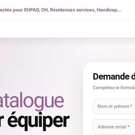
nectés pour EHPAD, CH, Résidences services, Handicap...
s ?
Solutions
Produits
Ressources
Qui som
Demande d
Complétez le formula
atalogue
 équiper