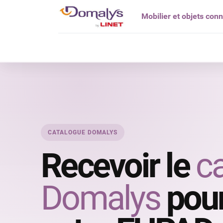
Mobilier et objets con
Qui êtes vou
CATALOGUE DOMALYS
Recevoir le
c
Domalys
pour