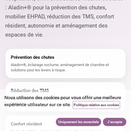
: Aladin+® pour la prévention des chutes,
mobilier EHPAD, réduction des TMS, confort
résident, autonomie et aménagement des
espaces de vie.
Prévention des chutes
Aladin+®, éclairage nocturne, aménagement de chambre et
solutions pour les levers à risque.
Réduction des TMS
Nous utilisons des cookies pour vous offrir une meilleure
Équipements conçus pour limiter les efforts des équipes au
quotidien.
expérience utilisateur sur ce site.
Politique relative aux cookies
Uniquement les essentiels
J’accepte
Confort résident