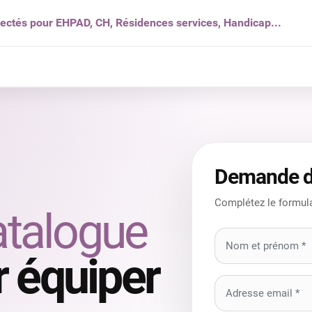
nectés pour EHPAD, CH, Résidences services, Handicap...
s ?
Solutions
Produits
Ressources
Qui som
Demande d
Complétez le formula
atalogue
 équiper