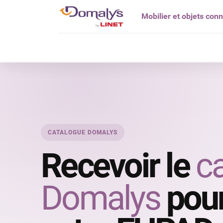
Mobilier et objets con
Qui êtes vou
CATALOGUE DOMALYS
Recevoir le
c
Domalys
pour