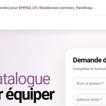
nectés pour EHPAD, CH, Résidences services, Handicap...
s ?
Solutions
Produits
Ressources
Qui som
Demande d
Complétez le formula
atalogue
 équiper