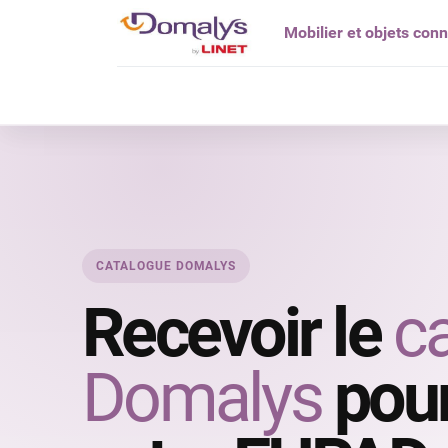
Mobilier et objets con
Qui êtes vou
CATALOGUE DOMALYS
Recevoir le
c
Domalys
pour