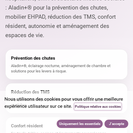
: Aladin+® pour la prévention des chutes,
mobilier EHPAD, réduction des TMS, confort
résident, autonomie et aménagement des
espaces de vie.
Prévention des chutes
Aladin+®, éclairage nocturne, aménagement de chambre et
solutions pour les levers à risque.
Réduction des TMS
Nous utilisons des cookies pour vous offrir une meilleure
Équipements conçus pour limiter les efforts des équipes au
quotidien.
expérience utilisateur sur ce site.
Politique relative aux cookies
Uniquement les essentiels
J’accepte
Confort résident