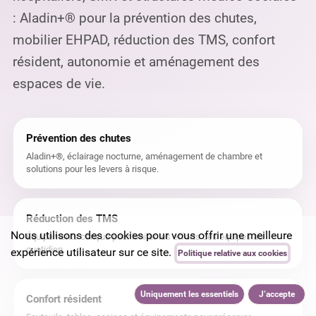
: Aladin+® pour la prévention des chutes,
mobilier EHPAD, réduction des TMS, confort
résident, autonomie et aménagement des
espaces de vie.
Prévention des chutes
Aladin+®, éclairage nocturne, aménagement de chambre et
solutions pour les levers à risque.
Réduction des TMS
Nous utilisons des cookies pour vous offrir une meilleure
Équipements conçus pour limiter les efforts des équipes au
quotidien.
expérience utilisateur sur ce site.
Politique relative aux cookies
Uniquement les essentiels
J’accepte
Confort résident