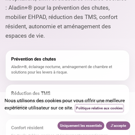
: Aladin+® pour la prévention des chutes,
mobilier EHPAD, réduction des TMS, confort
résident, autonomie et aménagement des
espaces de vie.
Prévention des chutes
Aladin+®, éclairage nocturne, aménagement de chambre et
solutions pour les levers à risque.
Réduction des TMS
Nous utilisons des cookies pour vous offrir une meilleure
Équipements conçus pour limiter les efforts des équipes au
quotidien.
expérience utilisateur sur ce site.
Politique relative aux cookies
Uniquement les essentiels
J’accepte
Confort résident