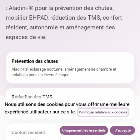
: Aladin+® pour la prévention des chutes,
mobilier EHPAD, réduction des TMS, confort
résident, autonomie et aménagement des
espaces de vie.
Prévention des chutes
Aladin+®, éclairage nocturne, aménagement de chambre et
solutions pour les levers à risque.
Réduction des TMS
Nous utilisons des cookies pour vous offrir une meilleure
Équipements conçus pour limiter les efforts des équipes au
quotidien.
expérience utilisateur sur ce site.
Politique relative aux cookies
Uniquement les essentiels
J’accepte
Confort résident