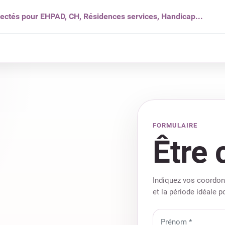
nectés pour EHPAD, CH, Résidences services, Handicap...
s ?
Solutions
Produits
Ressources
Qui som
FORMULAIRE
Être 
Indiquez vos coordonn
et la période idéale p