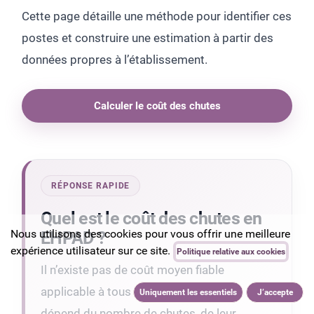
Cette page détaille une méthode pour identifier ces
postes et construire une estimation à partir des
données propres à l’établissement.
Calculer le coût des chutes
RÉPONSE RAPIDE
Quel est le coût des chutes en
Nous utilisons des cookies pour vous offrir une meilleure
EHPAD ?
expérience utilisateur sur ce site.
Politique relative aux cookies
Il n’existe pas de coût moyen fiable
applicable à tous les EHPAD. Le coût
Uniquement les essentiels
J’accepte
dépend du nombre de chutes, de leur