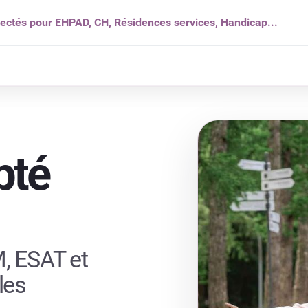
nectés pour EHPAD, CH, Résidences services, Handicap...
s ?
Solutions
Produits
Ressources
Qui som
pté
, ESAT et
les