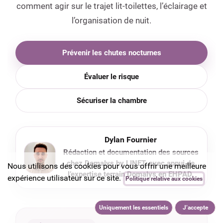
comment agir sur le trajet lit-toilettes, l’éclairage et
l’organisation de nuit.
Prévenir les chutes nocturnes
Évaluer le risque
Sécuriser la chambre
Dylan Fournier
Rédaction et documentation des sources
chez Domalys by LINET, avec appui de
Nous utilisons des cookies pour vous offrir une meilleure
l’expertise terrain Domalys en EHPAD.
expérience utilisateur sur ce site.
Politique relative aux cookies
Uniquement les essentiels
J’accepte