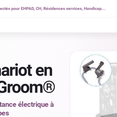
nectés pour EHPAD, CH, Résidences services, Handicap...
s ?
Solutions
Produits
Ressources
Qui som
ariot en
-Groom®
ance électrique à
ipes