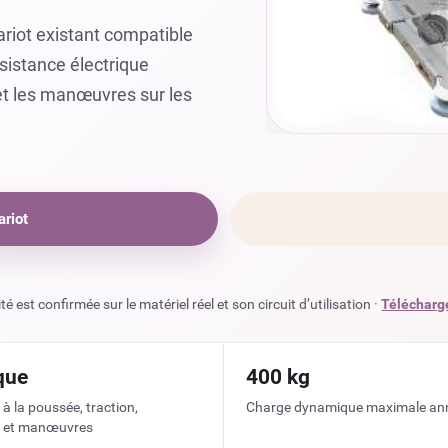
riot existant compatible
sistance électrique
et les manœuvres sur les
▶
riot
Voir E-Groom® en vidéo
é est confirmée sur le matériel réel et son circuit d’utilisation ·
Télécharge
que
400 kg
à la poussée, traction,
Charge dynamique maximale an
 et manœuvres