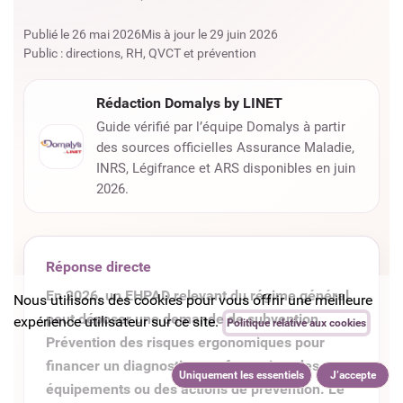
Publié le 26 mai 2026
Mis à jour le 29 juin 2026
Public : directions, RH, QVCT et prévention
Rédaction Domalys by LINET
Guide vérifié par l’équipe Domalys à partir
des sources officielles Assurance Maladie,
INRS, Légifrance et ARS disponibles en juin
2026.
Réponse directe
En 2026, un EHPAD relevant du régime général
Nous utilisons des cookies pour vous offrir une meilleure
peut déposer une demande de subvention
expérience utilisateur sur ce site.
Politique relative aux cookies
Prévention des risques ergonomiques pour
financer un diagnostic, une formation, des
Uniquement les essentiels
J’accepte
équipements ou des actions de prévention. Le