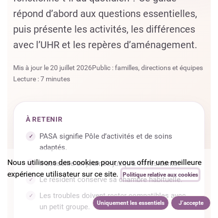
répond d’abord aux questions essentielles,
puis présente les activités, les différences
avec l’UHR et les repères d’aménagement.
Mis à jour le
20 juillet 2026
Public : familles, directions et équipes
Lecture : 7 minutes
À RETENIR
PASA signifie Pôle d’activités et de soins
adaptés.
Nous utilisons des cookies pour vous offrir une meilleure
Il accueille en journée jusqu’à 14 résidents.
expérience utilisateur sur ce site.
Politique relative aux cookies
Le résident conserve sa chambre habituelle.
Les troubles doivent rester compatibles avec
Uniquement les essentiels
J’accepte
un petit groupe.