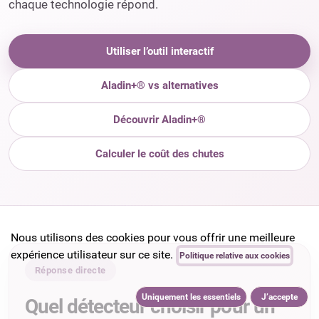
chaque technologie répond.
Utiliser l’outil interactif
Aladin+® vs alternatives
Découvrir Aladin+®
Calculer le coût des chutes
Nous utilisons des cookies pour vous offrir une meilleure
expérience utilisateur sur ce site.
Politique relative aux cookies
Réponse directe
Uniquement les essentiels
J’accepte
Quel détecteur choisir pour un